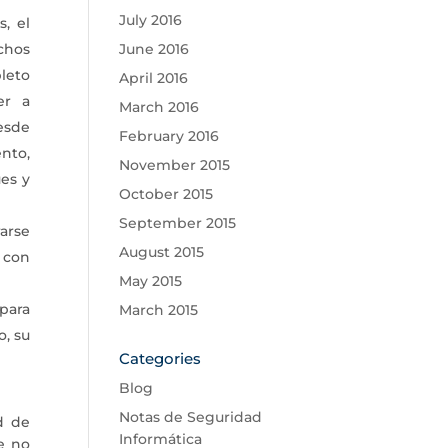
July 2016
, el
chos
June 2016
leto
April 2016
er a
March 2016
desde
February 2016
ento,
November 2015
es y
October 2015
September 2015
arse
August 2015
 con
May 2015
para
March 2015
o, su
Categories
Blog
Notas de Seguridad
d de
Informática
e no