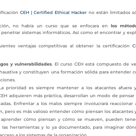
tificación
CEH | Certified Ethical Hacker
no están limitados só
cación, no había un curso que se enfocara en
los métod
a penetrar
sistemas informáticos. Así como el encontrar y exp
uientes ventajas competitivas al obtener la certificación
C
gos y vulnerabilidades
. El curso CEH está compuesto de ve
austiva y constituyen una formación sólida para entender 
aciones.
 La prioridad es siempre mantener a los atacantes afuera y
CEH adquieren más práctica, desarrollan un modo de pensar
tadas.
Enfrentar a los malos siempre involucrará reaccionar 
, pero es más valioso entender cómo piensan los atacantes y
Al aprender cómo piensan y cómo se mueven, pueden tene
e las herramientas y lo ya documentado, para imaginar dón
cceso a los sistemas de la organización.