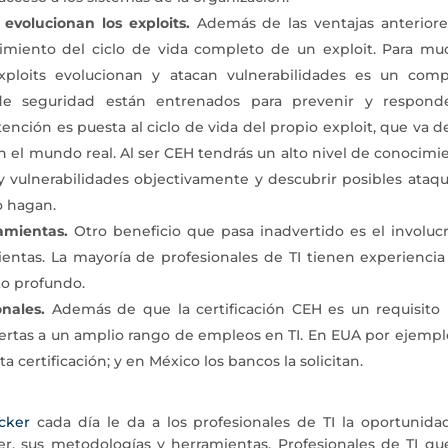
volucionan los exploits.
Además de las ventajas anteriores
miento del ciclo de vida completo de un exploit. Para mu
xploits evolucionan y atacan vulnerabilidades es un comp
 de seguridad están entrenados para prevenir y respond
ención es puesta al ciclo de vida del propio exploit, que va 
n el mundo real. Al ser CEH tendrás un alto nivel de conocimi
y vulnerabilidades objectivamente y descubrir posibles ataqu
o hagan.
amientas.
Otro beneficio que pasa inadvertido es el involucr
ntas. La mayoría de profesionales de TI tienen experiencia
to profundo.
nales.
Además de que la certificación CEH es un requisito 
uertas a un amplio rango de empleos en TI. En EUA por ejempl
ertificación; y en México los bancos la solicitan.
acker
cada día le da a los profesionales de TI la oportunida
, sus metodologías y herramientas. Profesionales de TI qu