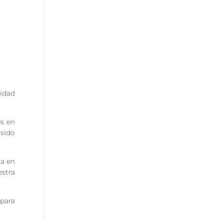
ridad
es en
sido
da en
stra
 para