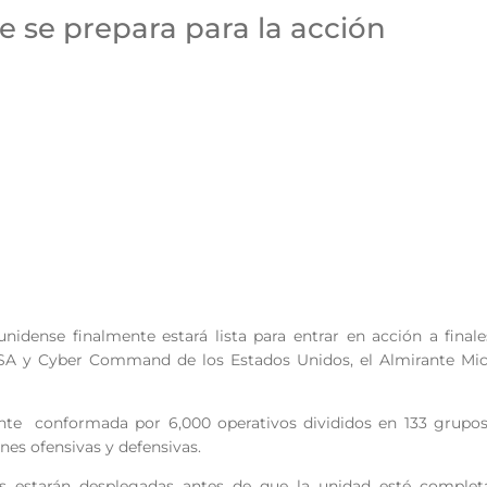
te se prepara para la acción
unidense finalmente estará lista para entrar en acción a final
NSA y Cyber Command de los Estados Unidos, el Almirante Mic
ente conformada por 6,000 operativos divididos en 133 grupos
ones ofensivas y defensivas.
pas estarán desplegadas antes de que la unidad esté complet