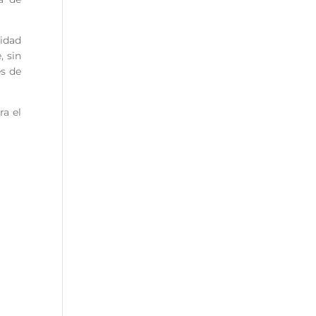
nidad
, sin
es de
ra el