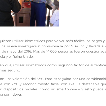
ieren utilizar biométricos para volver más fáciles los pagos 
 una nueva investigación comisionada por Visa Inc y llevada a
ios de mayo del 2016. Más de 14,000 personas fueron cuestionad
ecia y el Reino Unido.
eran que, utilizar biométricos como segundo factor de autentic
 más seguro.
, con una valoración del 53%. Esto es seguido por una combinaci
na con 23% y reconocimiento facial con 15%. Es destacable qu
on dispositivos móviles, como un smartphone – y esto puede e
 consumidores.