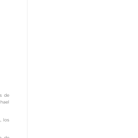
es de
hael
, los
a de