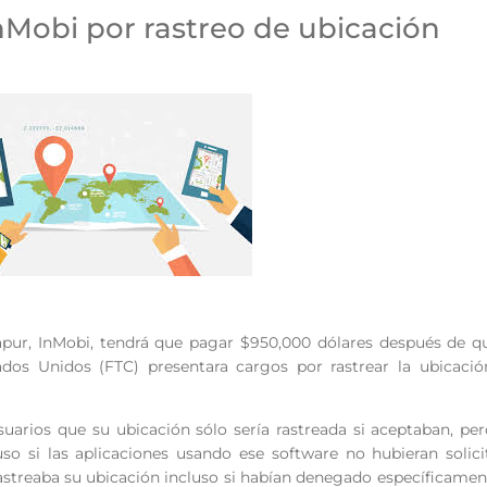
nMobi por rastreo de ubicación
apur, InMobi, tendrá que pagar $950,000 dólares después de q
dos Unidos (FTC) presentara cargos por rastrear la ubicació
suarios que su ubicación sólo sería rastreada si aceptaban, pe
luso si las aplicaciones usando ese software no hubieran solic
rastreaba su ubicación incluso si habían denegado específicamen