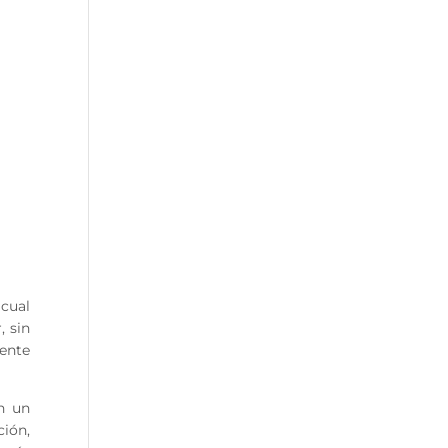
 cual
, sin
ente
n un
ción,