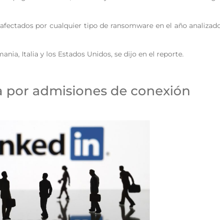
afectados por cualquier tipo de ransomware en el año analizad
ia, Italia y los Estados Unidos, se dijo en el reporte.
a por admisiones de conexión