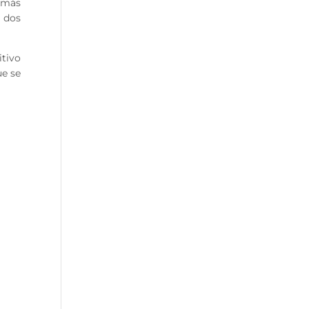
o más
 dos
tivo
ue se