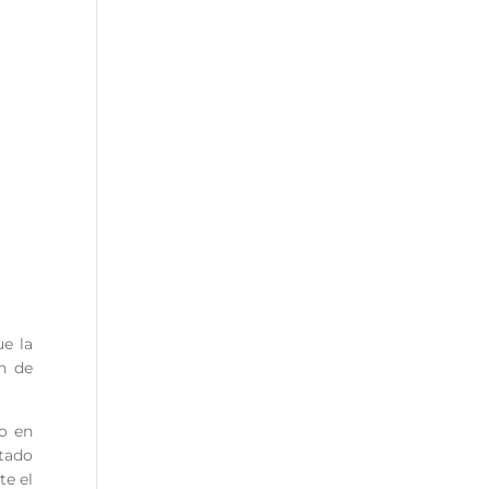
ue la
n de
ro en
itado
te el