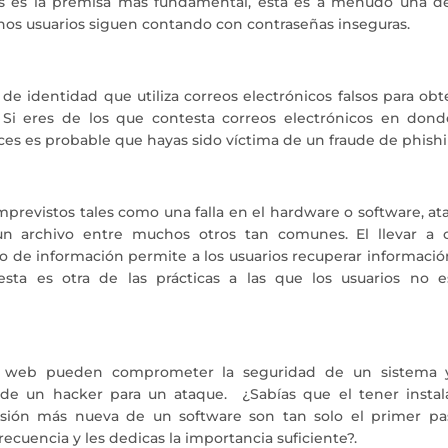
s es la premisa más fundamental, esta es a menudo una de
hos usuarios siguen contando con contraseñas inseguras.
 identidad que utiliza correos electrónicos falsos para obt
. Si eres de los que contesta correos electrónicos en dond
nces es probable que hayas sido víctima de un fraude de phish
previstos tales como una falla en el hardware o software, at
 un archivo entre muchos otros tan comunes. El llevar a 
o de información permite a los usuarios recuperar informació
sta es otra de las prácticas a las que los usuarios no e
es web pueden comprometer la seguridad de un sistema 
 de un hacker para un ataque. ¿Sabías que el tener instal
ersión más nueva de un software son tan solo el primer pa
ecuencia y les dedicas la importancia suficiente?.