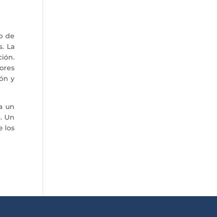
o de
s. La
ión.
dores
ón y
a un
. Un
e los