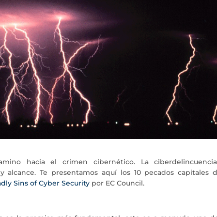
mino hacia el crimen cibernético. La ciberdelincuenci
y alcance. Te presentamos aquí los 10 pecados capitales d
dly Sins of Cyber Security
por EC Council.