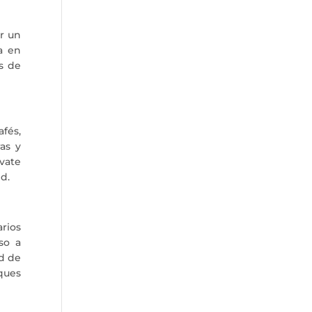
ar un
a en
as de
fés,
as y
ivate
d.
arios
so a
ad de
ques